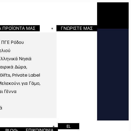
Α ΠΡΟΪΟΝΤΑ ΜΑΣ
ΓΝΩΡΙΣΤΕ ΜΑΣ
 ΠΓΕ Ρόδου
ελιού
Ελληνικά Νησιά
ταιρικά Δώρα,
fts, Private Label
ελεκούνι για Γάμο,
αι Γέννα
ά
EL
BLOG
ΕΠΙΚΟΙΝΩΝΙΑ