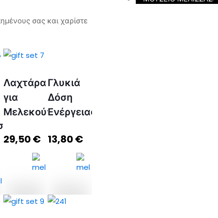
πημένους σας και χαρίστε
Λαχτάρα
Γλυκιά
για
Δόση
Μελεκούνι
Ενέργειας
ση
29,50
€
13,80
€
Λαχτάρα
Γλυκιά