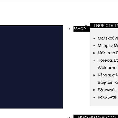
ν 49 Ευρώ
ΓΝΩΡΙΣΤΕ Τ
ESHOP
Μελεκούνι
Μπάρες Μ
Μέλι από 
Horeca, Ε
Welcome Gi
Κέρασμα Μ
Βάφτιση κ
Εξαγωγές
Καλλυντικ
ΜΟΥΣΕΙΟ ΜΕΛΙΣΣΑΣ