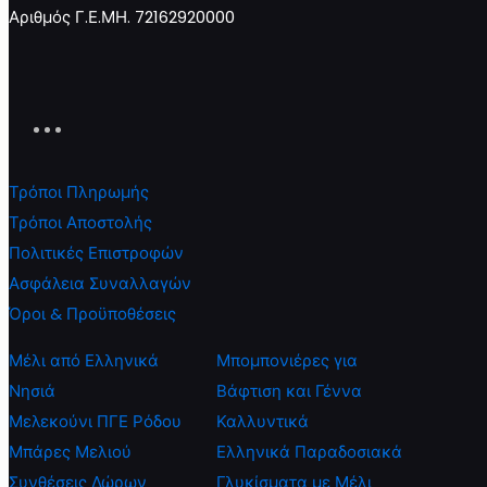
Προσθήκη
Προσθήκη
Προσθ
Αριθμός Γ.Ε.ΜΗ. 72162920000
στο
στο
στο
καλάθι
καλάθι
καλάθι
Τρόποι Πληρωμής
Τρόποι Αποστολής
Πολιτικές Επιστροφών
Ασφάλεια Συναλλαγών
Όροι & Προϋποθέσεις
Μέλι από Ελληνικά
Μπομπονιέρες για
Νησιά
Βάφτιση και Γέννα
Μελεκούνι ΠΓΕ Ρόδου
Καλλυντικά
Μπάρες Μελιού
Ελληνικά Παραδοσιακά
Συνθέσεις Δώρων
Γλυκίσματα με Μέλι