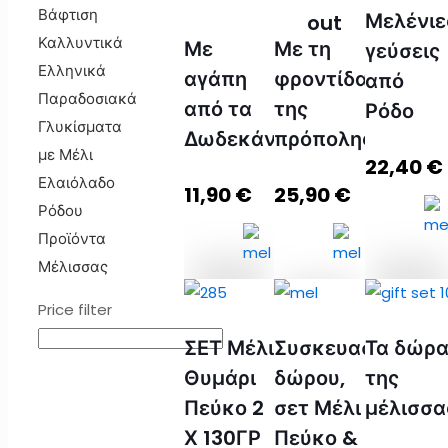
σε ένα
από
Πρωινή
Βάφτιση
Μελένιε
out
κουτί
Κάλυμνο
Απόλαυ
Καλλυντικά
Με
Με τη
γεύσεις
ποσότητα
ποσότητα
ποσότητ
Ελληνικά
αγάπη
φροντίδα
από
Παραδοσιακά
από τα
της
Ρόδο
Γλυκίσματα
Δωδεκάνησα
πρόπολης
με Μέλι
Προσθήκη
Προσθήκη
Προσθ
22,40
€
Ελαιόλαδο
στο
στο
στο
11,90
€
25,90
€
καλάθι
καλάθι
καλάθι
Ρόδου
Προϊόντα
Μέλισσας
Price filter
Με
Μελένιε
Με τη
αγάπη
γεύσεις
ΣΕΤ Μέλι
Συσκευασία
Τα δώρ
φροντίδα
από τα
από
Θυμάρι
δώρου,
της
της
Δωδεκάνησα
Ρόδο
Πεύκο 2
σετ Μέλι
μέλισσα
πρόπολης
ποσότητα
ποσότητ
Χ 130ΓΡ
Πεύκο &
ποσότητα