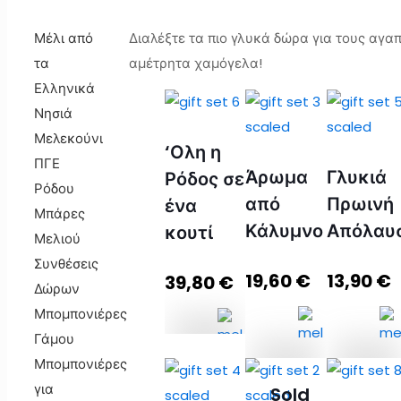
Μέλι από
Διαλέξτε τα πιο γλυκά δώρα για τους αγα
τα
αμέτρητα χαμόγελα!
Ελληνικά
Νησιά
Μελεκούνι
‘Ολη η
ΠΓΕ
Άρωμα
Γλυκιά
Ρόδος σε
Ρόδου
από
Πρωινή
ένα
Μπάρες
Κάλυμνο
Απόλαυ
κουτί
Μελιού
Συνθέσεις
19,60
€
13,90
€
39,80
€
Δώρων
Μπομπονιέρες
Γάμου
'Ολη η
Μπομπονιέρες
Ρόδος
Άρωμα
Γλυκιά
για
Sold