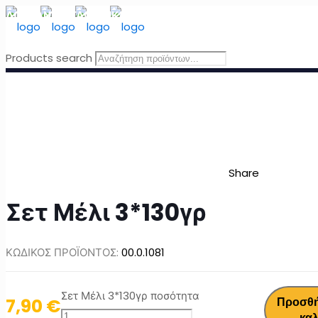
ΔΩΡΕΑΝ ΜΕΤΑΦΟΡΙΚΑ
για Ελλάδα για παραγγελίες άνω τω
Products search
Share
Σετ Μέλι 3*130γρ
ΚΩΔΙΚΟΣ ΠΡΟΪΟΝΤΟΣ:
00.0.1081
Σετ Μέλι 3*130γρ ποσότητα
7,90
€
Προσθή
καλ