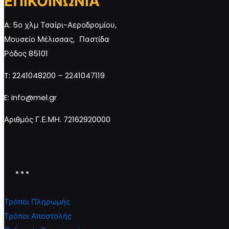
ΕΠΙΚΟΙΝΩΝΙΑ
ποσότητα
ποσότητα
A: 5ο χλμ Τσαίρι-Αεροδρομίου,
Μουσείο Μέλισσας, Παστίδα
Ρόδος 85101
Προσθήκη στο καλάθι
Προσθήκ
T: 2241048200 – 2241047119
E: info@mel.gr
Αριθμός Γ.Ε.ΜΗ. 72162920000
Τρόποι Πληρωμής
Τρόποι Αποστολής