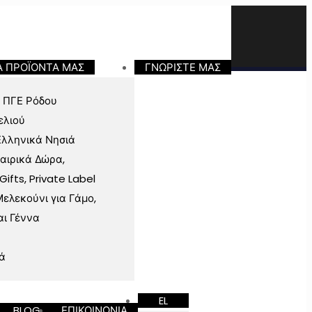
Α ΠΡΟΪΟΝΤΑ ΜΑΣ
ΓΝΩΡΙΣΤΕ ΜΑΣ
 ΠΓΕ Ρόδου
ελιού
Ελληνικά Νησιά
ταιρικά Δώρα,
fts, Private Label
ελεκούνι για Γάμο,
αι Γέννα
ά
EL
BLOG
ΕΠΙΚΟΙΝΩΝΙΑ