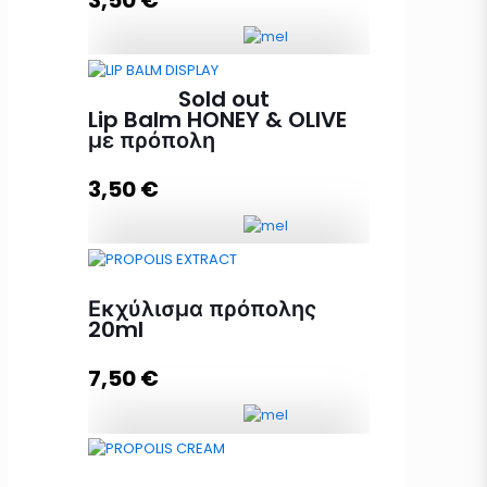
3,50
€
Προσθήκη στο καλάθι
Lip Balm HONEY & OLIVE με κερί
Sold out
μέλισσας ποσότητα
Lip Balm HONEY & OLIVE
με πρόπολη
3,50
€
Διαβάστε περισσότερα
Lip Balm HONEY & OLIVE με
πρόπολη ποσότητα
Εκχύλισμα πρόπολης
20ml
7,50
€
Διαβάστε περισσότερα
Εκχύλισμα πρόπολης 20ml
ποσότητα