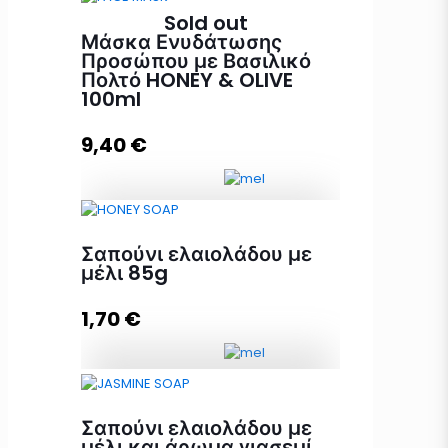
Κρέμα χεριών HONEY & OLIVE
Sold out
100ml ποσότητα
Μάσκα Ενυδάτωσης
Προσώπου με Βασιλικό
Πολτό HONEY & OLIVE
100ml
Διαβάστε περισσότερα
9,40
€
Μάσκα Ενυδάτωσης Προσώπου με
Σαπούνι ελαιολάδου με
Βασιλικό Πολτό HONEY & OLIVE
μέλι 85g
100ml ποσότητα
1,70
€
Διαβάστε περισσότερα
Σαπούνι ελαιολάδου με μέλι 85g
ποσότητα
Σαπούνι ελαιολάδου με
μέλι και άρωμα γιασεμί