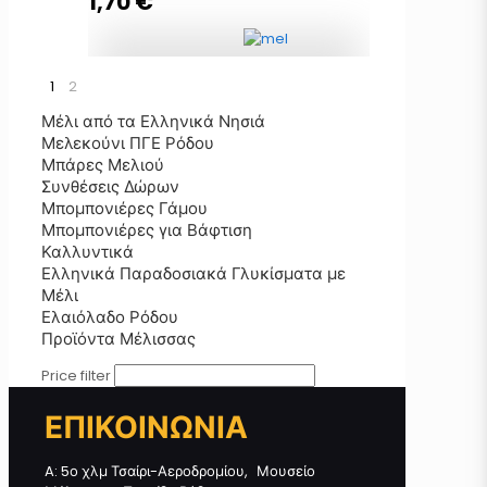
1,70
€
Προσθήκη στο καλάθι
1
2
Σαπούνι ελαιολάδου με μέλι και
άρωμα τριαντάφυλλο 85g
Μέλι από τα Ελληνικά Νησιά
ποσότητα
Μελεκούνι ΠΓΕ Ρόδου
Μπάρες Μελιού
Συνθέσεις Δώρων
Μπομπονιέρες Γάμου
Προσθήκη στο καλάθι
Μπομπονιέρες για Βάφτιση
Καλλυντικά
Ελληνικά Παραδοσιακά Γλυκίσματα με
Μέλι
Ελαιόλαδο Ρόδου
Προϊόντα Μέλισσας
Price filter
ΕΠΙΚΟΙΝΩΝΙΑ
A: 5ο χλμ Τσαίρι-Αεροδρομίου, Μουσείο