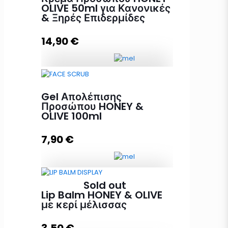
OLIVE 50ml για Κανονικές
& Ξηρές Επιδερμίδες
14,90
€
Κρέμα Προσώπου HONEY-OLIVE
50ml για Κανονικές & Ξηρές
Gel Απολέπισης
Επιδερμίδες ποσότητα
Προσώπου HONEY &
OLIVE 100ml
7,90
€
Προσθήκη στο καλάθι
Sold out
Gel Απολέπισης Προσώπου HONEY
Lip Balm HONEY & OLIVE
& OLIVE 100ml ποσότητα
με κερί μέλισσας