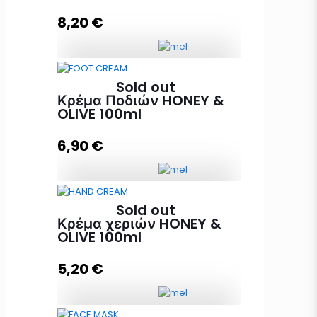
8,20
€
Διαβάστε περισσότερα
Κρέμα Body Butter HONEY & OLIVE
Sold out
με BIO μέλι και ελαιόλαδο 200ml
Κρέμα Ποδιών HONEY &
ποσότητα
OLIVE 100ml
6,90
€
Διαβάστε περισσότερα
Κρέμα Ποδιών HONEY & OLIVE
Sold out
100ml ποσότητα
Κρέμα χεριών HONEY &
OLIVE 100ml
5,20
€
Διαβάστε περισσότερα