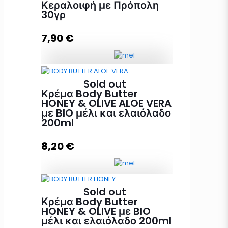
Κεραλοιφή με Πρόπολη
30γρ
7,90
€
Προσθήκη στο καλάθι
Κεραλοιφή με Πρόπολη 30γρ
Sold out
ποσότητα
Κρέμα Body Butter
HONEY & OLIVE ALOE VERA
με BIO μέλι και ελαιόλαδο
200ml
Προσθήκη στο καλάθι
8,20
€
Sold out
Κρέμα Body Butter HONEY & OLIVE
Κρέμα Body Butter
ALOE VERA με BIO μέλι και
HONEY & OLIVE με BIO
ελαιόλαδο 200ml ποσότητα
μέλι και ελαιόλαδο 200ml