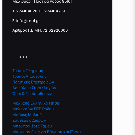
Μέλισσας, Παστίδα Ρόδος 85101
T: 2241048200 – 2241047119
E: info@mel.gr
Αριθμός Γ.Ε.ΜΗ. 72162920000
Τρόποι Πληρωμής
Τρόποι Αποστολής
Πολιτικές Επιστροφών
Ασφάλεια Συναλλαγών
Όροι & Προϋποθέσεις
Μέλι από Ελληνικά Νησιά
Μελεκούνι ΠΓΕ Ρόδου
Μπάρες Μελιού
Συνθέσεις Δώρων
Μπομπονιέρες Γάμου
Μπομπονιέρες για Βάφτιση και Γέννα