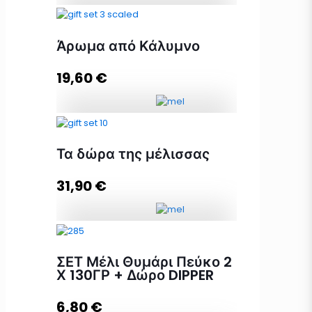
Με τη φροντίδα της πρόπολης
ποσότητα
Άρωμα από Κάλυμνο
19,60
€
Διαβάστε περισσότερα
Άρωμα από Κάλυμνο ποσότητα
Τα δώρα της μέλισσας
31,90
€
Προσθήκη στο καλάθι
Τα δώρα της μέλισσας ποσότητα
ΣΕΤ Μέλι Θυμάρι Πεύκο 2
Χ 130ΓΡ + Δώρο DIPPER
Προσθήκη στο καλάθι
6,80
€