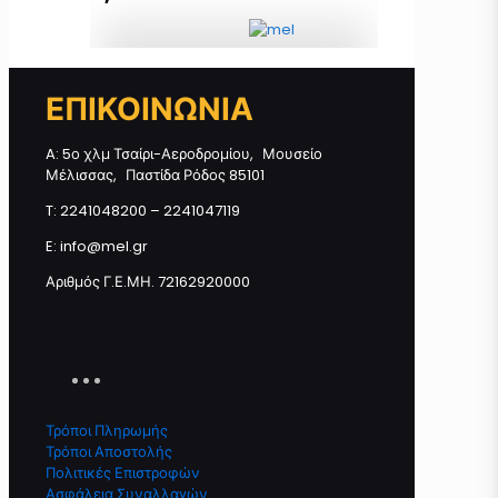
ΣΕΤ Μέλι Θυμάρι Πεύκο 2 Χ 130ΓΡ +
ΕΠΙΚΟΙΝΩΝΙΑ
Δώρο DIPPER ποσότητα
A: 5ο χλμ Τσαίρι-Αεροδρομίου, Μουσείο
Μέλισσας, Παστίδα Ρόδος 85101
Προσθήκη στο καλάθι
T: 2241048200 – 2241047119
E: info@mel.gr
Αριθμός Γ.Ε.ΜΗ. 72162920000
Τρόποι Πληρωμής
Τρόποι Αποστολής
Πολιτικές Επιστροφών
Ασφάλεια Συναλλαγών