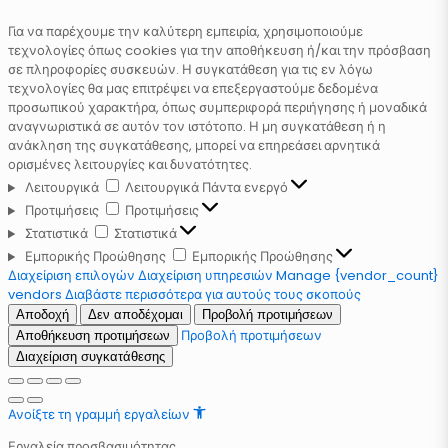
Για να παρέχουμε την καλύτερη εμπειρία, χρησιμοποιούμε
τεχνολογίες όπως cookies για την αποθήκευση ή/και την πρόσβαση
σε πληροφορίες συσκευών. Η συγκατάθεση για τις εν λόγω
τεχνολογίες θα μας επιτρέψει να επεξεργαστούμε δεδομένα
προσωπικού χαρακτήρα, όπως συμπεριφορά περιήγησης ή μοναδικά
αναγνωριστικά σε αυτόν τον ιστότοπο. Η μη συγκατάθεση ή η
ανάκληση της συγκατάθεσης, μπορεί να επηρεάσει αρνητικά
ορισμένες λειτουργίες και δυνατότητες.
Λειτουργικά
Λειτουργικά
Πάντα ενεργό
Προτιμήσεις
Προτιμήσεις
Στατιστικά
Στατιστικά
Εμπορικής Προώθησης
Εμπορικής Προώθησης
Διαχείριση επιλογών
Διαχείριση υπηρεσιών
Manage {vendor_count}
vendors
Διαβάστε περισσότερα για αυτούς τους σκοπούς
Αποδοχή
Δεν αποδέχομαι
Προβολή προτιμήσεων
Προβολή προτιμήσεων
Αποθήκευση προτιμήσεων
Διαχείριση συγκατάθεσης
Ανοίξτε τη γραμμή εργαλείων
Εργαλεία προσβασιμότητας