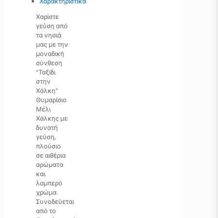
Χαρακτηριστικά
Χαρίστε
γεύση από
τα νησιά
μας με την
μοναδική
σύνθεση
“Ταξίδι
στην
Χάλκη”
Θυμαρίσιο
Μέλι
Χάλκης με
δυνατή
γεύση,
πλούσιο
σε αιθέρια
αρώματα
και
λαμπερό
χρώμα.
Συνοδεύεται
από το