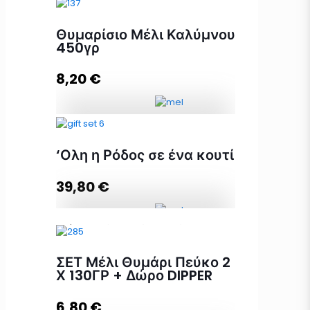
Θυμαρίσιο Μέλι Καλύμνου
450γρ
8,20
€
Θυμαρίσιο Μέλι Καλύμνου 450γρ
ποσότητα
‘Ολη η Ρόδος σε ένα κουτί
39,80
€
Προσθήκη στο καλάθι
'Ολη η Ρόδος σε ένα κουτί
ποσότητα
ΣΕΤ Μέλι Θυμάρι Πεύκο 2
Χ 130ΓΡ + Δώρο DIPPER
Προσθήκη στο καλάθι
6,80
€