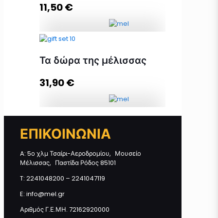
Προσθήκη στο καλάθι
11,50
€
Θυμαρίσιο Μέλι Καλύμνου 700γρ
ποσότητα
Τα δώρα της μέλισσας
31,90
€
Προσθήκη στο καλάθι
Τα δώρα της μέλισσας ποσότητα
ΕΠΙΚΟΙΝΩΝΙΑ
A: 5ο χλμ Τσαίρι-Αεροδρομίου, Μουσείο
Προσθήκη στο καλάθι
Μέλισσας, Παστίδα Ρόδος 85101
T: 2241048200 – 2241047119
E: info@mel.gr
Αριθμός Γ.Ε.ΜΗ. 72162920000