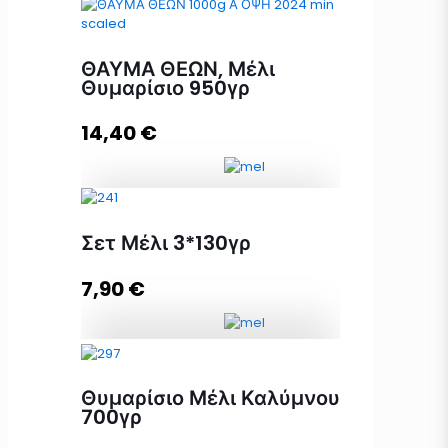
ΘΑΥΜΑ ΘΕΩΝ, Μέλι
Θυμαρίσιο 950γρ
14,40
€
ΘΑΥΜΑ ΘΕΩΝ, Μέλι Θυμαρίσιο
Σετ Μέλι 3*130γρ
950γρ ποσότητα
7,90
€
Προσθήκη στο καλάθι
Σετ Μέλι 3*130γρ ποσότητα
Θυμαρίσιο Μέλι Καλύμνου
700γρ