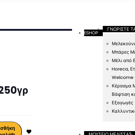
ν 49 Ευρώ
ΓΝΩΡΙΣΤΕ Τ
ESHOP
Μελεκούνι
Μπάρες Μ
Μέλι από 
Horeca, Ε
Welcome Gi
Κέρασμα Μ
250γρ
Βάφτιση κ
Εξαγωγές
Καλλυντικ
σθήκη
ΜΟΥΣΕΙΟ ΜΕΛΙΣΣΑΣ
 καλάθι