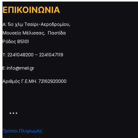
ΕΠΙΚΟΙΝΩΝΙΑ
Κηρήθρα Κασετίνα με Μέλι
ΜΕΛΙΣΣΟΥΡΓΟΣ μ
211-290ΓΡ ποσότητα
βότανα 950γρ π
A: 5ο χλμ Τσαίρι-Αεροδρομίου,
Μουσείο Μέλισσας, Παστίδα
Ρόδος 85101
Προσθήκη στο καλάθι
Προσ
T: 2241048200 – 2241047119
E: info@mel.gr
Αριθμός Γ.Ε.ΜΗ. 72162920000
Τρόποι Πληρωμής