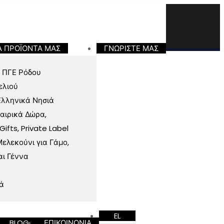
Α ΠΡΟΪΟΝΤΑ ΜΑΣ
ΓΝΩΡΙΣΤΕ ΜΑΣ
 ΠΓΕ Ρόδου
ελιού
Ελληνικά Νησιά
ταιρικά Δώρα,
fts, Private Label
ελεκούνι για Γάμο,
αι Γέννα
ά
EL
BLOG
ΕΠΙΚΟΙΝΩΝΙΑ