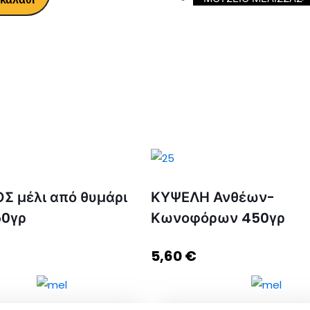
Σ μέλι από θυμάρι
ΚΥΨΕΛΗ Ανθέων-
50γρ
Κωνοφόρων 450γρ
5,60
€