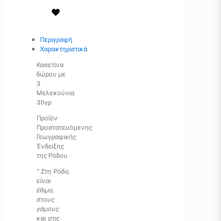
Περιγραφή
Χαρακτηριστικά
Κασετίνα
δώρου με
3
Μελεκούνια
30γρ.
Προϊόν
Προστατευόμενης
Γεωγραφικής
Ένδειξης
της Ρόδου
” Στη Ρόδο,
είναι
έθιμο,
στους
γάμους
και στις