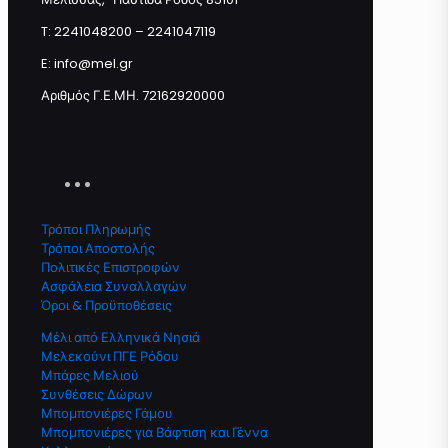
T: 2241048200 – 2241047119
E: info@mel.gr
Αριθμός Γ.Ε.ΜΗ. 72162920000
Τρόποι Πληρωμής
Τρόποι Αποστολής
Πολιτικές Επιστροφών
Ασφάλεια Συναλλαγών
Όροι & Προϋποθέσεις
Μέλι από Ελληνικά Νησιά
Μελεκούνι ΠΓΕ Ρόδου
Μπάρες Μελιού
Συνθέσεις Δώρων
Μπομπονιέρες Γάμου
Μπομπονιέρες για Βάφτιση και Γέννα