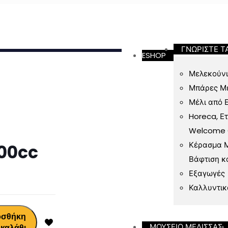
ν 49 Ευρώ
ΓΝΩΡΙΣΤΕ Τ
ESHOP
Μελεκούνι
Μπάρες Μ
Μέλι από 
Horeca, Ε
Welcome Gi
Κέρασμα Μ
00cc
Βάφτιση κ
Εξαγωγές
Καλλυντικ
οσθήκη
ΜΟΥΣΕΙΟ ΜΕΛΙΣΣΑΣ
 καλάθι