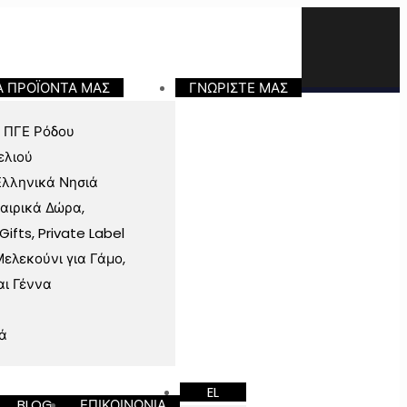
Α ΠΡΟΪΟΝΤΑ ΜΑΣ
ΓΝΩΡΙΣΤΕ ΜΑΣ
 ΠΓΕ Ρόδου
ελιού
Ελληνικά Νησιά
ταιρικά Δώρα,
fts, Private Label
ελεκούνι για Γάμο,
αι Γέννα
ά
EL
BLOG
ΕΠΙΚΟΙΝΩΝΙΑ