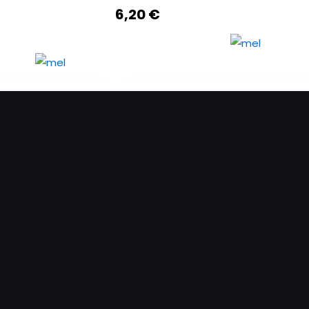
6,20
€
ο RHODION pet
Ελαιόλαδο RHODION μεταλλικό
οσότητα
250cc ποσότητα
ήκη στο καλάθι
Προσθήκη στο καλάθι