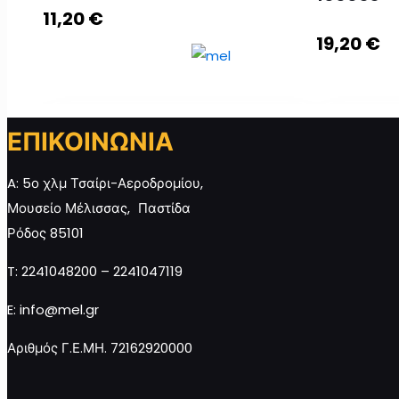
11,20
€
19,20
€
ΕΠΙΚΟΙΝΩΝΙΑ
Ελαιόλαδο RHODION μεταλλικό
Ελαιόλαδ
A: 5ο χλμ Τσαίρι-Αεροδρομίου,
500cc ποσότητα
1000cc π
Μουσείο Μέλισσας, Παστίδα
Ρόδος 85101
T: 2241048200 – 2241047119
Προσθήκη στο καλάθι
Προσθ
E: info@mel.gr
Αριθμός Γ.Ε.ΜΗ. 72162920000