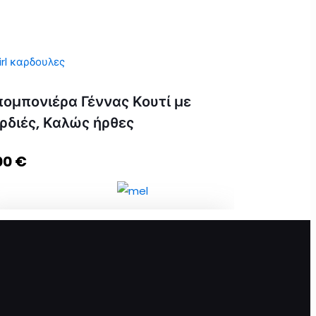
ομπονιέρα Γέννας Κουτί με
ρδιές, Καλώς ήρθες
00
€
Μπομπονιέρα Γέννας Κουτί με Καρδιές,
Καλώς ήρθες ποσότητα