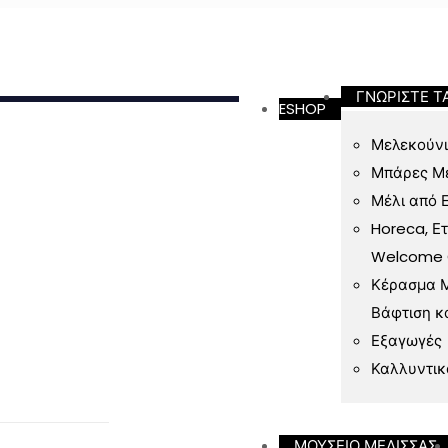
ν 49 Ευρώ
ΓΝΩΡΙΣΤΕ Τ
ESHOP
Μελεκούνι
Μπάρες Μ
Μέλι από 
Horeca, Ε
Welcome Gi
Κέρασμα Μ
Βάφτιση κ
Εξαγωγές
Καλλυντικ
ΜΟΥΣΕΙΟ ΜΕΛΙΣΣΑΣ