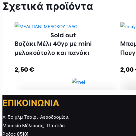
Σχετικά προϊόντα
Sold out
Βαζάκι Μέλι 40γρ με mini
Μπομ
μελοκούταλο και πανάκι
Πουγ
2,50
€
2,00
ΕΠΙΚΟΙΝΩΝΙΑ
Μπο
Βαζάκι Μέλι 40γρ με mini μελοκούταλο
Αστ
και πανάκι ποσότητα
A: 5ο χλμ Τσαίρι-Αεροδρομίου,
Μουσείο Μέλισσας, Παστίδα
Ρόδος 85101