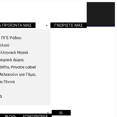
Α ΠΡΟΪΟΝΤΑ ΜΑΣ
ΓΝΩΡΙΣΤΕ ΜΑΣ
 ΠΓΕ Ρόδου
ελιού
Ελληνικά Νησιά
ταιρικά Δώρα,
fts, Private Label
ελεκούνι για Γάμο,
αι Γέννα
ά
EL
BLOG
ΕΠΙΚΟΙΝΩΝΙΑ