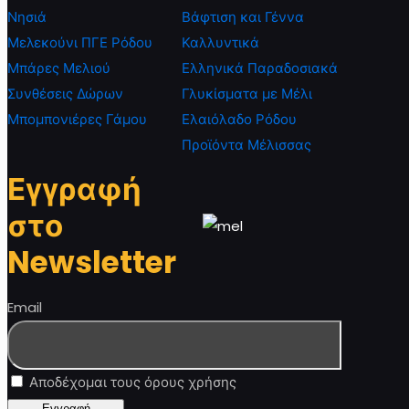
Νησιά
Βάφτιση και Γέννα
Μελεκούνι ΠΓΕ Ρόδου
Καλλυντικά
Μπάρες Μελιού
Ελληνικά Παραδοσιακά
Συνθέσεις Δώρων
Γλυκίσματα με Μέλι
Μπομπονιέρες Γάμου
Ελαιόλαδο Ρόδου
Προϊόντα Μέλισσας
Εγγραφή
στο
Newsletter
Email
Αποδέχομαι τους όρους χρήσης