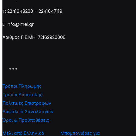
Διαβάστε περισσότερα
T: 2241048200 – 2241047119
E: info@mel.gr
Αριθμός Γ.Ε.ΜΗ. 72162920000
Τρόποι Πληρωμής
Τρόποι Αποστολής
Πολιτικές Επιστροφών
Ασφάλεια Συναλλαγών
Όροι & Προϋποθέσεις
Μέλι από Ελληνικά
Μπομπονιέρες για