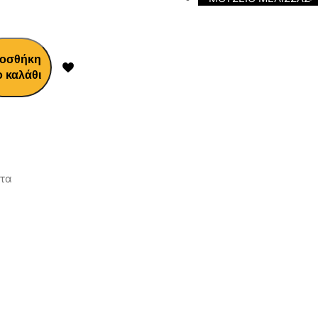
οσθήκη
ο καλάθι
έτα