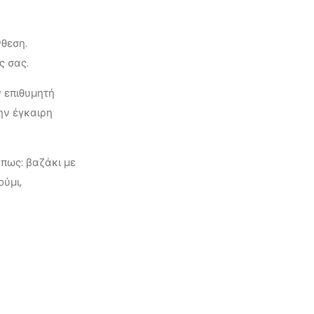
νθεση.
ς σας.
ν επιθυμητή
ην έγκαιρη
πως: βαζάκι με
ούμι,
α