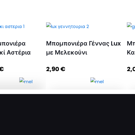
πονιέρα
Μπομπονιέρα Γέννας Lux
Μπ
κί Αστέρια
με Μελεκούνι
Κα
€
2,90
€
2,
μπονιέρα Πουγκί
Μπομπονιέρα Γέννας Lux με
έρια ποσότητα
Μελεκούνι ποσότητα