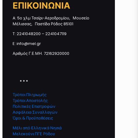
ΕΠΙΚΟΙΝΩΝΙΑ
Μελεκούνι ποσότητα
A: 5ο χλμ Τσαίρι-Αεροδρομίου, Μουσείο
Μέλισσας, Παστίδα Ρόδος 85101
Προσθήκη στο καλάθι
T: 2241048200 – 2241047119
E: info@mel.gr
Αριθμός Γ.Ε.ΜΗ. 72162920000
Τρόποι Πληρωμής
Τρόποι Αποστολής
Πολιτικές Επιστροφών
Ασφάλεια Συναλλαγών
Όροι & Προϋποθέσεις
Μέλι από Ελληνικά Νησιά
Μελεκούνι ΠΓΕ Ρόδου