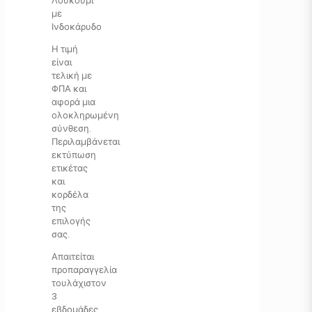
Λουκούμι
με
Ινδοκάρυδο
Η τιμή
είναι
τελική με
ΦΠΑ και
αφορά μια
ολοκληρωμένη
σύνθεση.
Περιλαμβάνεται
εκτύπωση
ετικέτας
και
κορδέλα
της
επιλογής
σας.
Απαιτείται
προπαραγγελία
τουλάχιστον
3
εβδομάδες