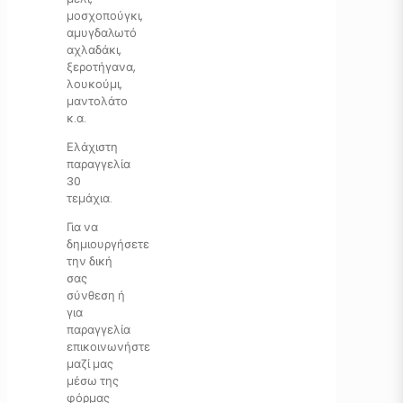
μοσχοπούγκι,
αμυγδαλωτό
αχλαδάκι,
ξεροτήγανα,
λουκούμι,
μαντολάτο
κ.α.
Ελάχιστη
παραγγελία
30
τεμάχια.
Για να
δημιουργήσετε
την δική
σας
σύνθεση ή
για
παραγγελία
επικοινωνήστε
μαζί μας
μέσω της
φόρμας