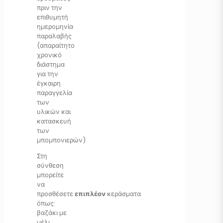
πριν την
επιθυμητή
ημερομηνία
παραλαβής
(απαραίτητο
χρονικό
διάστημα
για την
έγκαιρη
παραγγελία
των
υλικών και
κατασκευή
των
μπομπονιερών)
Στη
σύνθεση
μπορείτε
να
προσθέσετε
επιπλέον
κεράσματα
όπως:
βαζάκι με
μέλι,