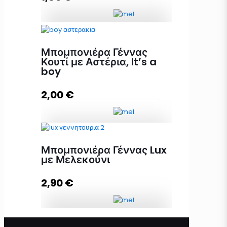
Προσθήκη στο καλάθι
Μπομπονιέρα Λευκή Πεταλούδα με
Μελεκούνι ποσότητα
Μπομπονιέρα Γέννας
Κουτί με Αστέρια, It’s a
boy
Προσθήκη στο καλάθι
2,00
€
Μπομπονιέρα Γέννας Κουτί με
Μπομπονιέρα Γέννας Lux
Αστέρια, It's a boy ποσότητα
με Μελεκούνι
2,90
€
Προσθήκη στο καλάθι
Μπομπονιέρα Γέννας Lux με