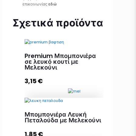
επικοινωνίας
εδώ
Σχετικά προϊόντα
Premium Μπομπονιέρα
σε λευκό κουτί με
Μελεκούνι
3,15
€
Premium Μπομπονιέρα σε λευκό
Μπομπονιέρα Λευκή
κουτί με Μελεκούνι ποσότητα
Πεταλούδα με Μελεκούνι
1,85
€