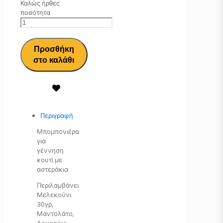
Καλώς ήρθες
ποσότητα
Προσθήκη
στο καλάθι
Περιγραφή
Μπομπονιέρα
για
γέννηση
κουτί με
αστεράκια
Περιλαμβάνει
Μελεκούνι
30γρ,
Μαντολάτο,