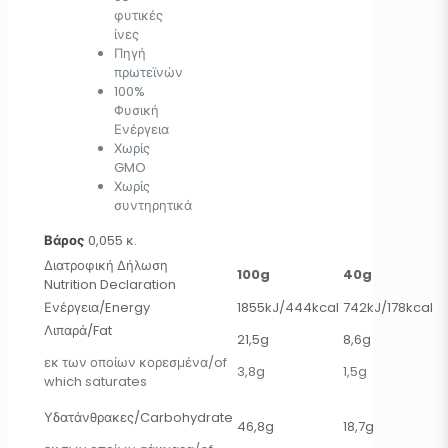
φυτικές
ίνες
Πηγή
πρωτεϊνών
100%
Φυσική
Ενέργεια
Χωρίς
GMO
Χωρίς
συντηρητικά
Βάρος
0,055 κ.
Διατροφική Δήλωση
100g
40g
Nutrition Declaration
Ενέργεια/Energy
1855kJ/444kcal
742kJ/178kcal
Λιπαρά/Fat
21,5g
8,6g
εκ των οποίων κορεσμένα/of
3,8g
1,5g
which saturates
Υδατάνθρακες/Carbohydrate
46,8g
18,7g