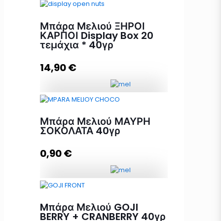
Μπάρα Μελιού ΣΥΚΟ+ ΑΜΥΓΔΑΛΟ
Display Box 24 τεμάχια * 40γρ
Μπάρα Μελιού ΞΗΡΟΙ
ποσότητα
ΚΑΡΠΟΙ Display Box 20
τεμάχια * 40γρ
14,90
€
Προσθήκη στο καλάθι
Μπάρα Μελιού ΞΗΡΟΙ ΚΑΡΠΟΙ
Display Box 20 τεμάχια * 40γρ
Μπάρα Μελιού ΜΑΥΡΗ
ποσότητα
ΣΟΚΟΛΑΤΑ 40γρ
0,90
€
Προσθήκη στο καλάθι
Μπάρα Μελιού ΜΑΥΡΗ ΣΟΚΟΛΑΤΑ
40γρ ποσότητα
Mπάρα Μελιού GOJI
BERRY + CRANBERRY 40γρ