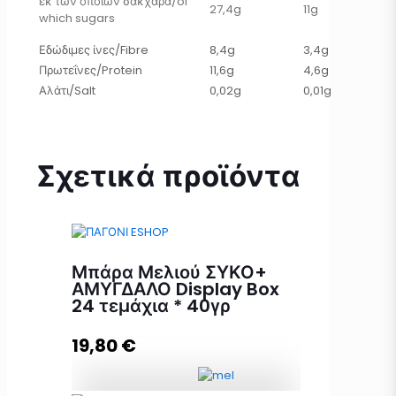
εκ των οποίων σάκχαρα/of
27,4g
11g
which sugars
Εδώδιμες ίνες/Fibre
8,4g
3,4g
Πρωτεΐνες/Protein
11,6g
4,6g
Αλάτι/Salt
0,02g
0,01g
Σχετικά προϊόντα
Μπάρα Μελιού ΣΥΚΟ+
ΑΜΥΓΔΑΛΟ Display Box
24 τεμάχια * 40γρ
19,80
€