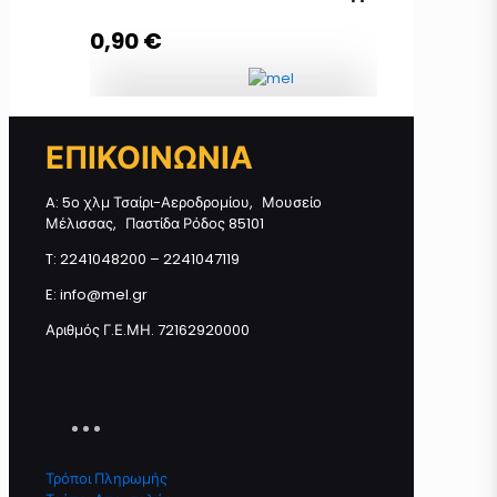
0,90
€
Προσθήκη στο καλάθι
Mπάρα Μελιού GOJI BERRY +
ΕΠΙΚΟΙΝΩΝΙΑ
CRANBERRY 40γρ ποσότητα
A: 5ο χλμ Τσαίρι-Αεροδρομίου, Μουσείο
Μέλισσας, Παστίδα Ρόδος 85101
Προσθήκη στο καλάθι
T: 2241048200 – 2241047119
E: info@mel.gr
Αριθμός Γ.Ε.ΜΗ. 72162920000
Τρόποι Πληρωμής