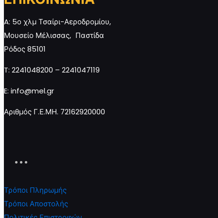
A: 5ο χλμ Τσαίρι-Αεροδρομίου,
Μουσείο Μέλισσας, Παστίδα
Ρόδος 85101
T: 2241048200 – 2241047119
E: info@mel.gr
Αριθμός Γ.Ε.ΜΗ. 72162920000
Τρόποι Πληρωμής
Τρόποι Αποστολής
Πολιτικές Επιστροφών