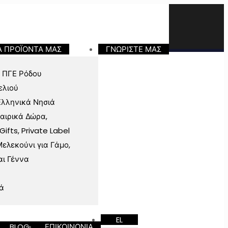
Α ΠΡΟΪΟΝΤΑ ΜΑΣ
ΓΝΩΡΙΣΤΕ ΜΑΣ
 ΠΓΕ Ρόδου
ελιού
Ελληνικά Νησιά
ταιρικά Δώρα,
fts, Private Label
ελεκούνι για Γάμο,
αι Γέννα
ά
EL
BLOG
ΕΠΙΚΟΙΝΩΝΙΑ