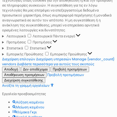
τεχνολογίες όπως cookies για την αποθήκευση ή/και την πρόσβαση
σε πληροφορίες συσκευών. Η συγκατάθεση για τις εν λόγω
τεχνολογίες θα μας επιτρέψει να επεξεργαστούμε δεδομένα
προσωπικού χαρακτήρα, όπως συμπεριφορά περιήγησης ή μοναδικά
αναγνωριστικά σε αυτόν τον ιστότοπο. Η μη συγκατάθεση ή η
ανάκληση της συγκατάθεσης, μπορεί να επηρεάσει αρνητικά
ορισμένες λειτουργίες και δυνατότητες.
Λειτουργικά
Λειτουργικά
Πάντα ενεργό
Προτιμήσεις
Προτιμήσεις
Στατιστικά
Στατιστικά
Εμπορικής Προώθησης
Εμπορικής Προώθησης
Διαχείριση επιλογών
Διαχείριση υπηρεσιών
Manage {vendor_count}
vendors
Διαβάστε περισσότερα για αυτούς τους σκοπούς
Αποδοχή
Δεν αποδέχομαι
Προβολή προτιμήσεων
Προβολή προτιμήσεων
Αποθήκευση προτιμήσεων
Διαχείριση συγκατάθεσης
Ανοίξτε τη γραμμή εργαλείων
Εργαλεία προσβασιμότητας
Αύξηση κειμένου
Μείωση κειμένου
Κλίμακα Γκρι