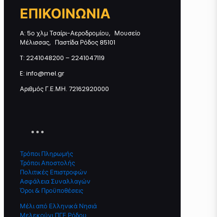
ΜΕΛΙΣΣΟΥΡΓΟΣ μέλι από θυμάρι
ΕΠΙΚΟΙΝΩΝΙΑ
και βότανα 950γρ ποσότητα
A: 5ο χλμ Τσαίρι-Αεροδρομίου, Μουσείο
Μέλισσας, Παστίδα Ρόδος 85101
Προσθήκη στο καλάθι
T: 2241048200 – 2241047119
E: info@mel.gr
Αριθμός Γ.Ε.ΜΗ. 72162920000
Τρόποι Πληρωμής
Τρόποι Αποστολής
Πολιτικές Επιστροφών
Ασφάλεια Συναλλαγών
Όροι & Προϋποθέσεις
Μέλι από Ελληνικά Νησιά
Μελεκούνι ΠΓΕ Ρόδου