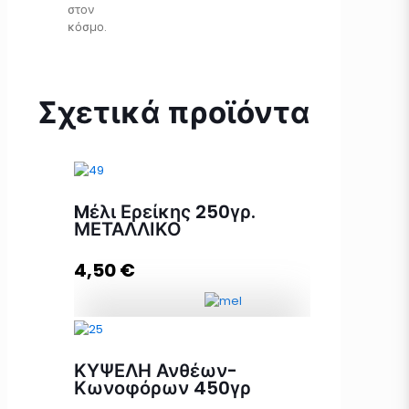
στον
κόσμο.
Σχετικά προϊόντα
Mέλι Ερείκης 250γρ.
ΜΕΤΑΛΛΙΚΟ
4,50
€
Mέλι Ερείκης 250γρ. ΜΕΤΑΛΛΙΚΟ
ποσότητα
ΚΥΨΕΛΗ Ανθέων-
Κωνοφόρων 450γρ