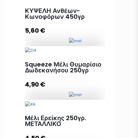
ΚΥΨΕΛΗ Ανθέων-
Κωνοφόρων 450γρ
5,60
€
ΚΥΨΕΛΗ Ανθέων-Κωνοφόρων
450γρ ποσότητα
Squeeze Μέλι Θυμαρίσιο
Δωδεκανήσου 250γρ
4,90
€
Προσθήκη στο καλάθι
Squeeze Μέλι Θυμαρίσιο
Δωδεκανήσου 250γρ ποσότητα
Mέλι Ερείκης 250γρ.
ΜΕΤΑΛΛΙΚΟ
4,50
€