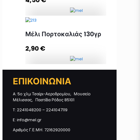
Προσθήκη στο καλάθι
Mέλι Ερείκης 250γρ. ΜΕΤΑΛΛΙΚΟ
ποσότητα
Μέλι Πορτοκαλιάς 130γρ
2,90
€
Προσθήκη στο καλάθι
Μέλι Πορτοκαλιάς 130γρ ποσότητα
ΕΠΙΚΟΙΝΩΝΙΑ
A: 5ο χλμ Τσαίρι-Αεροδρομίου, Μουσείο
Προσθήκη στο καλάθι
Μέλισσας, Παστίδα Ρόδος 85101
T: 2241048200 – 2241047119
E: info@mel.gr
Αριθμός Γ.Ε.ΜΗ. 72162920000