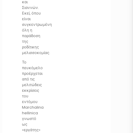
και
Σιαννών.
Εκεί, όπου
είναι
συγκεντρωμένη
όλη η
παράδοση
της
ροδίτικης
μελισσοκομίας.
Το
πευκόμελο
προέρχεται
από τις
μελιτώδεις
εκκρίσεις
του
εντόμου
Marchalina
hellinica
γνωστό
ως
«εργάτης»