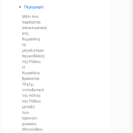
Περιγραφή
Μέλι που
παράγεται
αποκλειστικά
στη
Κυμισάλα,
το
μεγαλύτερο
πευκοδάσος
της Ρόδου.
Η
Κυμισάλα
βρίσκεται
70χλμ
νοτιοδυτικά
της πόλης
της Ρόδου,
μεταξύ
των
ορεινών
χωριών,
Μονολίθου