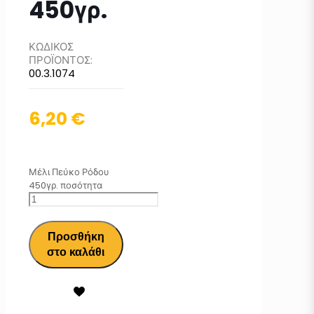
450γρ.
ΚΩΔΙΚΟΣ
ΠΡΟΪΟΝΤΟΣ:
00.3.1074
6,20
€
Μέλι Πεύκο Ρόδου
450γρ. ποσότητα
Προσθήκη
στο καλάθι