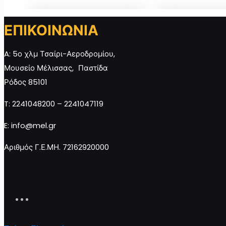
ΕΠΙΚΟΙΝΩΝΙΑ
Μέλι Πεύκο Ρόδου 950γρ.
Μέλι Θυμαρίσιο 
ποσότητα
ποσότητα
A: 5ο χλμ Τσαίρι-Αεροδρομίου,
Μουσείο Μέλισσας, Παστίδα
Ρόδος 85101
Προσθήκη στο καλάθι
Προσθ
T: 2241048200 – 2241047119
E: info@mel.gr
Αριθμός Γ.Ε.ΜΗ. 72162920000