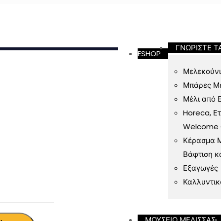
ν 49 Ευρώ
ΓΝΩΡΙΣΤΕ Τ
ESHOP
Μελεκούνι
Μπάρες Μ
Μέλι από 
Horeca, Ε
Welcome Gi
Κέρασμα Μ
Βάφτιση κ
Εξαγωγές
Καλλυντικ
ΜΟΥΣΕΙΟ ΜΕΛΙΣΣΑΣ