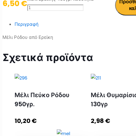
6,50
€
Προσθ
κα
Περιγραφή
Μέλι Ρόδου από Ερείκη
Σχετικά προϊόντα
Μέλι Πεύκο Ρόδου
Μέλι Θυμαρίσ
950γρ.
130γρ
10,20
€
2,98
€