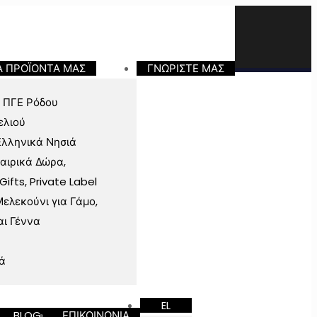
Α ΠΡΟΪΟΝΤΑ ΜΑΣ
ΓΝΩΡΙΣΤΕ ΜΑΣ
 ΠΓΕ Ρόδου
ελιού
Ελληνικά Νησιά
ταιρικά Δώρα,
fts, Private Label
ελεκούνι για Γάμο,
αι Γέννα
ά
EL
BLOG
ΕΠΙΚΟΙΝΩΝΙΑ