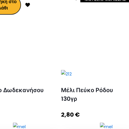
ήκη στο
λάθι
ιο Δωδεκανήσου
Μέλι Πεύκο Ρόδου
130γρ
2,80
€