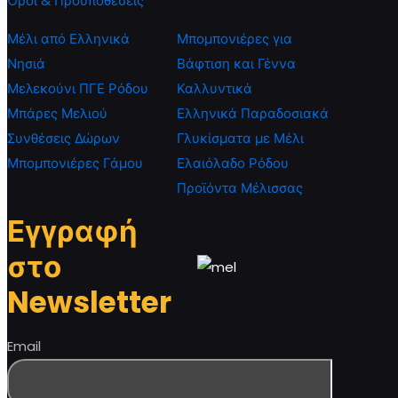
Όροι & Προϋποθέσεις
Μέλι από Ελληνικά
Μπομπονιέρες για
Νησιά
Βάφτιση και Γέννα
Μελεκούνι ΠΓΕ Ρόδου
Καλλυντικά
Μπάρες Μελιού
Ελληνικά Παραδοσιακά
Συνθέσεις Δώρων
Γλυκίσματα με Μέλι
Μπομπονιέρες Γάμου
Ελαιόλαδο Ρόδου
Προϊόντα Μέλισσας
Εγγραφή
στο
Newsletter
Email