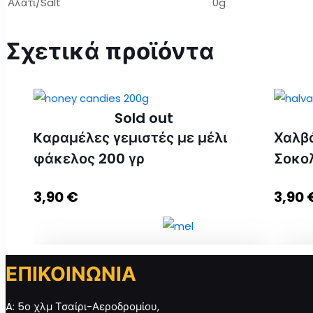
Αλάτι/Salt
0g
Σχετικά προϊόντα
Sold out
Kαραμέλες γεμιστές με μέλι
Χαλβά
φάκελος 200 γρ
Σοκο
3,90
€
3,90
ΕΠΙΚΟΙΝΩΝΙΑ
Kαραμέλες γεμιστές με μέλι φάκελος 200
Χαλβ
γρ ποσότητα
Σοκο
A: 5ο χλμ Τσαίρι-Αεροδρομίου,