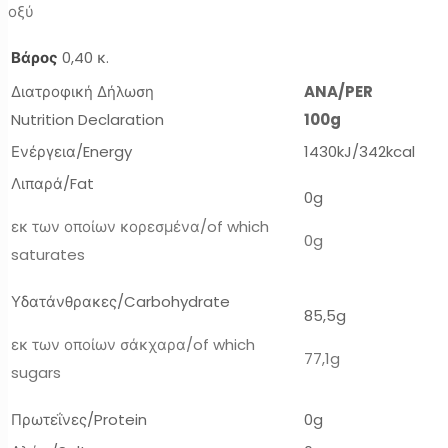
οξύ
Βάρος
0,40 κ.
Διατροφική Δήλωση
ANA/PER
Nutrition Declaration
100g
Ενέργεια/Energy
1430kJ/342kcal
Λιπαρά/Fat
0g
εκ των οποίων κορεσμένα/of which
0g
saturates
Υδατάνθρακες/Carbohydrate
85,5g
εκ των οποίων σάκχαρα/of which
77,1g
sugars
Πρωτεΐνες/Protein
0g