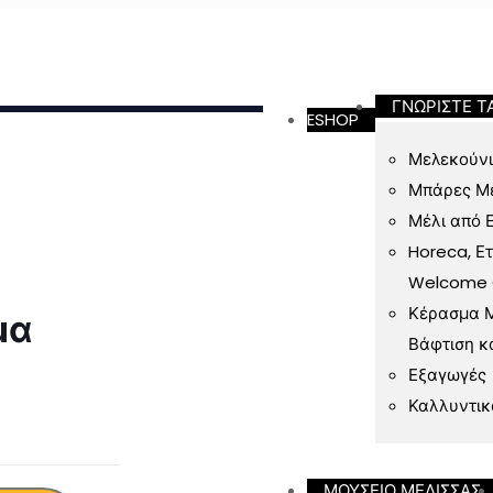
ν 49 Ευρώ
ΓΝΩΡΙΣΤΕ Τ
ESHOP
Μελεκούνι
Μπάρες Μ
Μέλι από 
Horeca, Ε
Welcome Gi
Κέρασμα Μ
μα
Βάφτιση κ
Εξαγωγές
Καλλυντικ
ΜΟΥΣΕΙΟ ΜΕΛΙΣΣΑΣ