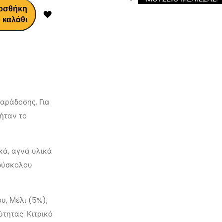
οσθήκη
 καλάθι
αράδοσης. Για
 ήταν το
κά, αγνά υλικά
 δύσκολου
υ, Μέλι (5%),
ύτητας: Κιτρικό