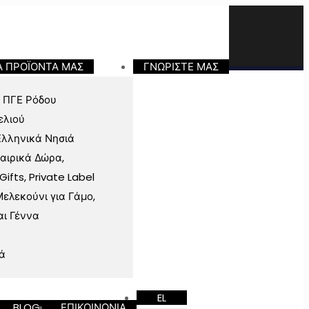
Α ΠΡΟΪΟΝΤΑ ΜΑΣ
ΓΝΩΡΙΣΤΕ ΜΑΣ
 ΠΓΕ Ρόδου
ελιού
Ελληνικά Νησιά
ταιρικά Δώρα,
fts, Private Label
ελεκούνι για Γάμο,
αι Γέννα
ά
EL
BLOG
ΕΠΙΚΟΙΝΩΝΙΑ