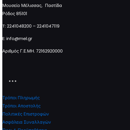
Μουσείο Μέλισσας, Παστίδα
Ρόδος 85101
Διαβάστε περισσότερα
T: 2241048200 – 2241047119
E: info@mel.gr
Αριθμός Γ.Ε.ΜΗ. 72162920000
Τρόποι Πληρωμής
Τρόποι Αποστολής
Πολιτικές Επιστροφών
Ασφάλεια Συναλλαγών