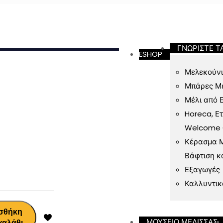
ν 49 Ευρώ
ΓΝΩΡΙΣΤΕ Τ
ESHOP
Μελεκούνι
Μπάρες Μ
Μέλι από 
Horeca, Ε
Welcome Gi
Κέρασμα Μ
Βάφτιση κ
Εξαγωγές
Καλλυντικ
σθήκη
ΜΟΥΣΕΙΟ ΜΕΛΙΣΣΑΣ
καλάθι