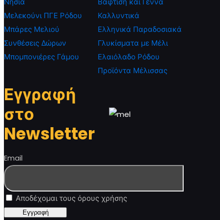
Νησιά
Βάφτιση και Γέννα
Μελεκούνι ΠΓΕ Ρόδου
Καλλυντικά
Μπάρες Μελιού
Ελληνικά Παραδοσιακά
Συνθέσεις Δώρων
Γλυκίσματα με Μέλι
Μπομπονιέρες Γάμου
Ελαιόλαδο Ρόδου
Προϊόντα Μέλισσας
Εγγραφή
στο
Newsletter
Email
Αποδέχομαι τους όρους χρήσης