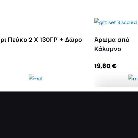
ρι Πεύκο 2 Χ 130ΓΡ + Δώρο
Άρωμα από
Κάλυμνο
19,60
€
Άρωμα από Κάλ
ποσότητα
Πεύκο 2 Χ 130ΓΡ + Δώρο DIPPER
Προσθήκη σ