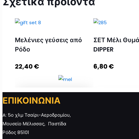
Σχετικά προϊόντα
Μελένιες γεύσεις από
ΣΕΤ Μέλι Θυμά
Ρόδο
DIPPER
22,40
€
6,80
€
ΕΠΙΚΟΙΝΩΝΙΑ
Μελένιες γεύσεις από Ρόδο
ποσότητα
ΣΕΤ Μέλι Θυμάρι 
A: 5ο χλμ Τσαίρι-Αεροδρομίου,
ποσότητα
Μουσείο Μέλισσας, Παστίδα
Ρόδος 85101