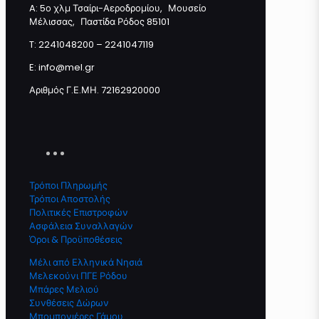
A: 5ο χλμ Τσαίρι-Αεροδρομίου, Μουσείο
Μέλισσας, Παστίδα Ρόδος 85101
Προσθήκη στο καλάθι
T: 2241048200 – 2241047119
E: info@mel.gr
Αριθμός Γ.Ε.ΜΗ. 72162920000
Τρόποι Πληρωμής
Τρόποι Αποστολής
Πολιτικές Επιστροφών
Ασφάλεια Συναλλαγών
Όροι & Προϋποθέσεις
Μέλι από Ελληνικά Νησιά
Μελεκούνι ΠΓΕ Ρόδου
Μπάρες Μελιού
Συνθέσεις Δώρων
Μπομπονιέρες Γάμου