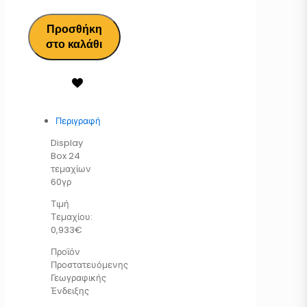
Προσθήκη
στο καλάθι
Περιγραφή
Display
Box 24
τεμαχίων
60γρ
Τιμή
Τεμαχίου:
0,933€
Προϊόν
Προστατευόμενης
Γεωγραφικής
Ένδειξης