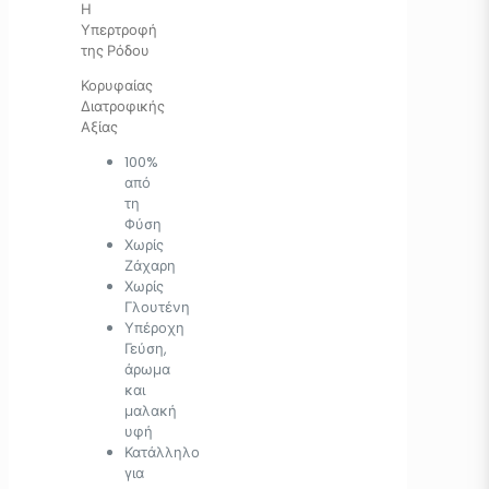
Η
Υπερτροφή
της Ρόδου
Κορυφαίας
Διατροφικής
Αξίας
100%
από
τη
Φύση
Χωρίς
Ζάχαρη
Χωρίς
Γλουτένη
Υπέροχη
Γεύση,
άρωμα
και
μαλακή
υφή
Κατάλληλο
για