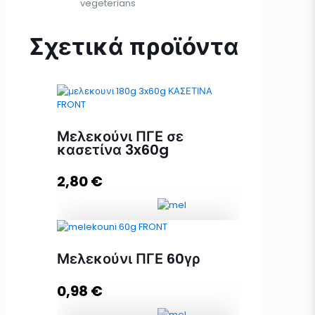
vegeterians
Σχετικά προϊόντα
Μελεκούνι ΠΓΕ σε
κασετίνα 3x60g
2,80
€
Μελεκούνι ΠΓΕ σε κασετίνα 3x60g
Μελεκούνι ΠΓΕ 60γρ
ποσότητα
0,98
€