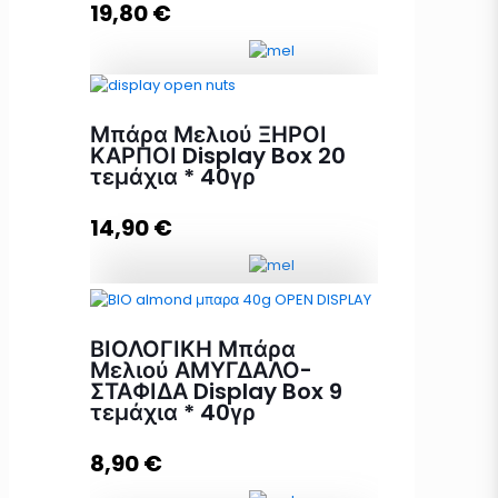
Προσθήκη στο καλάθι
19,80
€
Mπάρα Μελιού με GOJI BERRY +
Μπάρα Μελιού ΞΗΡΟΙ
CRANBERRY Display Box 24
ΚΑΡΠΟΙ Display Box 20
τεμάχια x 40γρ ποσότητα
τεμάχια * 40γρ
14,90
€
Προσθήκη στο καλάθι
Μπάρα Μελιού ΞΗΡΟΙ ΚΑΡΠΟΙ
Display Box 20 τεμάχια * 40γρ
ΒΙΟΛΟΓΙΚΗ Μπάρα
ποσότητα
Μελιού ΑΜΥΓΔΑΛΟ-
ΣΤΑΦΙΔΑ Display Box 9
τεμάχια * 40γρ
Προσθήκη στο καλάθι
8,90
€