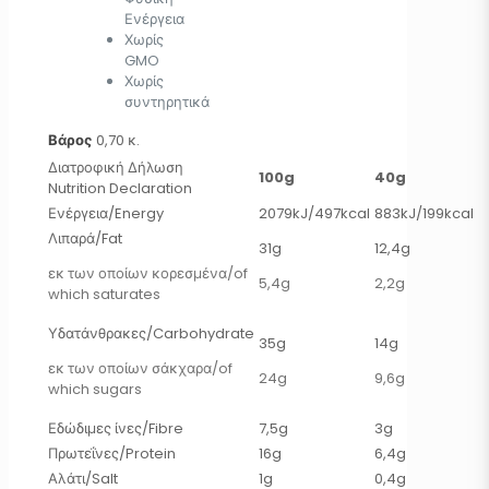
Ενέργεια
Χωρίς
GMO
Χωρίς
συντηρητικά
Βάρος
0,70 κ.
Διατροφική Δήλωση
100g
40g
Nutrition Declaration
Ενέργεια/Energy
2079kJ/497kcal
883kJ/199kcal
Λιπαρά/Fat
31g
12,4g
εκ των οποίων κορεσμένα/of
5,4g
2,2g
which saturates
Υδατάνθρακες/Carbohydrate
35g
14g
εκ των οποίων σάκχαρα/of
24g
9,6g
which sugars
Εδώδιμες ίνες/Fibre
7,5g
3g
Πρωτεΐνες/Protein
16g
6,4g
Αλάτι/Salt
1g
0,4g