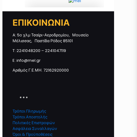
ΕΠΙΚΟΙΝΩΝΙΑ
ΒΙΟΛΟΓΙΚΗ Μπάρα Μελιού
ΑΜΥΓΔΑΛΟ-ΣΤΑΦΙΔΑ Display Box
9 τεμάχια * 40γρ ποσότητα
A: 5ο χλμ Τσαίρι-Αεροδρομίου, Μουσείο
Μέλισσας, Παστίδα Ρόδος 85101
T: 2241048200 – 2241047119
Προσθήκη στο καλάθι
E: info@mel.gr
Αριθμός Γ.Ε.ΜΗ. 72162920000
Τρόποι Πληρωμής
Τρόποι Αποστολής
Πολιτικές Επιστροφών
Ασφάλεια Συναλλαγών
Όροι & Προϋποθέσεις