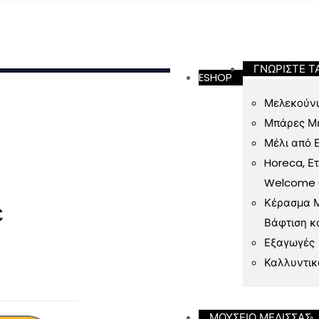
ν 49 Ευρώ
ΓΝΩΡΙΣΤΕ Τ
ESHOP
Μελεκούνι
Μπάρες Μ
Μέλι από 
Horeca, Ε
Welcome Gi
Κέρασμα Μ
ε
Βάφτιση κ
Εξαγωγές
Καλλυντικ
ΜΟΥΣΕΙΟ ΜΕΛΙΣΣΑΣ