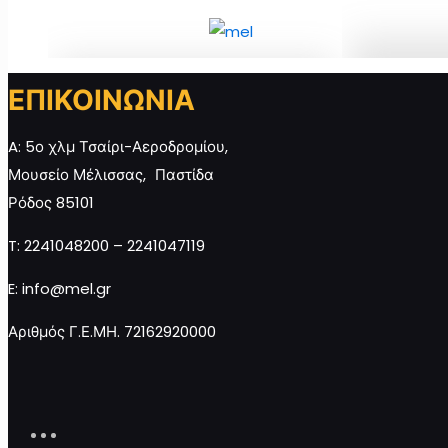
ΕΠΙΚΟΙΝΩΝΙΑ
Μέλι Πεύκο
ΘΑΥΜΑ ΘΕΩΝ, Μέλι Θυμαρίσιο
130γρ ποσό
250γρ ποσότητα
A: 5ο χλμ Τσαίρι-Αεροδρομίου,
Μουσείο Μέλισσας, Παστίδα
Ρόδος 85101
Προσθή
Προσθήκη στο καλάθι
καλά
T: 2241048200 – 2241047119
E: info@mel.gr
Αριθμός Γ.Ε.ΜΗ. 72162920000