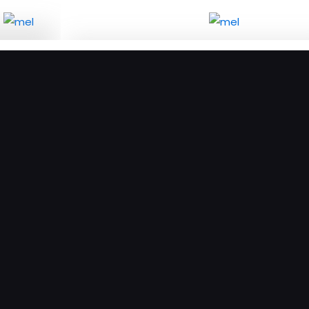
 Ρόδου
ΜΕΛΙΣΣΟΥΡΓΟΣ μέλι από θυμάρι και βότανα
τητα
250γρ ποσότητα
κη στο
θι
Προσθήκη στο καλάθι