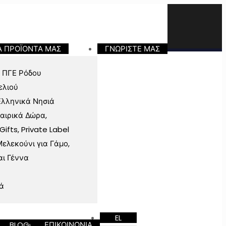
Α ΠΡΟΪΟΝΤΑ ΜΑΣ
ΓΝΩΡΙΣΤΕ ΜΑΣ
 ΠΓΕ Ρόδου
ελιού
Ελληνικά Νησιά
ταιρικά Δώρα,
fts, Private Label
ελεκούνι για Γάμο,
αι Γέννα
ά
EL
BLOG
ΕΠΙΚΟΙΝΩΝΙΑ