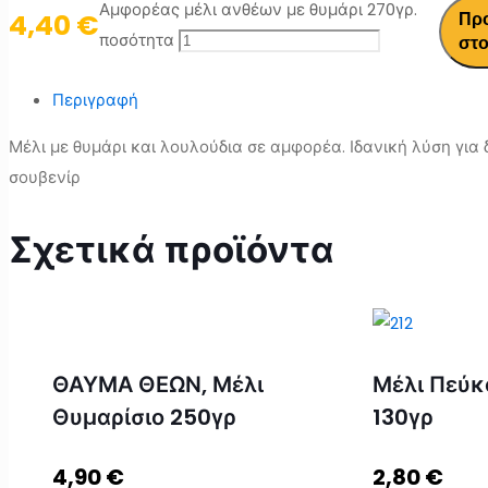
Αμφορέας μέλι ανθέων με θυμάρι 270γρ.
4,40
€
Πρ
ποσότητα
στο
Περιγραφή
Μέλι με θυμάρι και λουλούδια σε αμφορέα. Ιδανική λύση για
σουβενίρ
Σχετικά προϊόντα
ΘΑΥΜΑ ΘΕΩΝ, Μέλι
Μέλι Πεύκ
Θυμαρίσιο 250γρ
130γρ
4,90
€
2,80
€