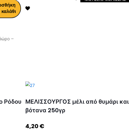
οσθήκη
 καλάθι
 δώρο –
ο Ρόδου
ΜΕΛΙΣΣΟΥΡΓΟΣ μέλι από θυμάρι και
βότανα 250γρ
4,20
€